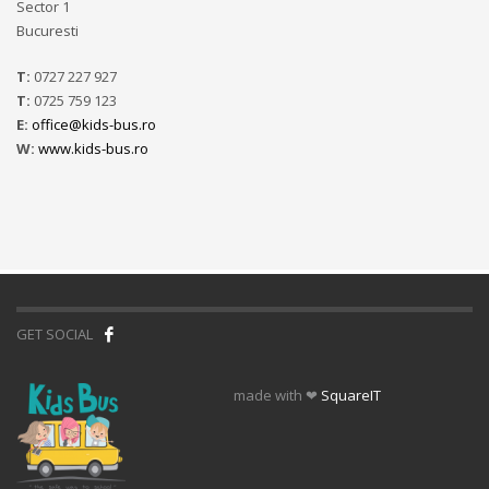
Sector 1
Bucuresti
T:
0727 227 927
T:
0725 759 123
E:
office@kids-bus.ro
W:
www.kids-bus.ro
GET SOCIAL
made with ❤
SquareIT